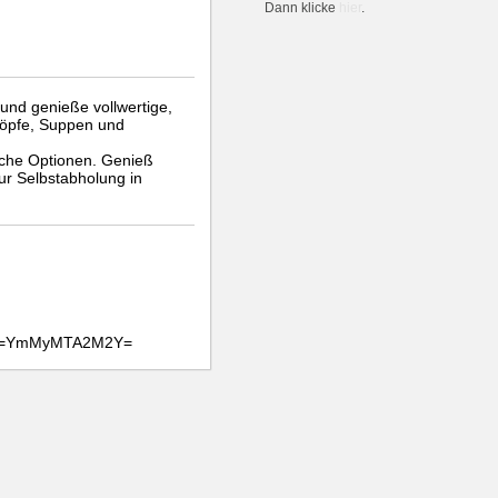
Dann klicke
hier
.
und genieße vollwertige,
töpfe, Suppen und
sche Optionen. Genieß
zur Selbstabholung in
hid=YmMyMTA2M2Y=