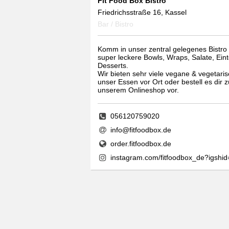
Fit Food Box Bistro
Friedrichsstraße 16, Kassel
Bar / Bistro
Komm in unser zentral gelegenes Bistro 
super leckere Bowls, Wraps, Salate, Ein
Desserts.
Wir bieten sehr viele vegane & vegetari
unser Essen vor Ort oder bestell es dir 
unserem Onlineshop vor.
056120759020
info@fitfoodbox.de
order.fitfoodbox.de
instagram.com/fitfoodbox_de?igs